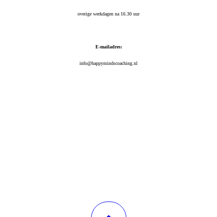
overige werkdagen na 16.30 uur
E-mailadres:
info@happymindscoaching.nl