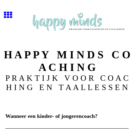
H A P P Y M I N D S C O
A C H I N G
P R A K T I J K V O O R C O A C
H I N G E N T A A L L E S S E N
Wanneer een kinder- of jongerencoach?