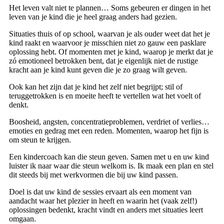
Het leven valt niet te plannen… Soms gebeuren er dingen in het
leven van je kind die je heel graag anders had gezien.
Situaties thuis of op school, waarvan je als ouder weet dat het je
kind raakt en waarvoor je misschien niet zo gauw een pasklare
oplossing hebt. Of momenten met je kind, waarop je merkt dat je
zó emotioneel betrokken bent, dat je eigenlijk niet de rustige
kracht aan je kind kunt geven die je zo graag wilt geven.
Ook kan het zijn dat je kind het zelf niet begrijpt; stil of
teruggetrokken is en moeite heeft te vertellen wat het voelt of
denkt.
Boosheid, angsten, concentratieproblemen, verdriet of verlies…
emoties en gedrag met een reden. Momenten, waarop het fijn is
om steun te krijgen.
Een kindercoach kan die steun geven. Samen met u en uw kind
luister ik naar waar die steun welkom is. Ik maak een plan en stel
dit steeds bij met werkvormen die bij uw kind passen.
Doel is dat uw kind de sessies ervaart als een moment van
aandacht waar het plezier in heeft en waarin het (vaak zelf!)
oplossingen bedenkt, kracht vindt en anders met situaties leert
omgaan.